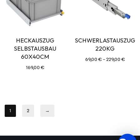
HECKAUSZUG
SCHWERLASTAUSZUG
SELBSTAUSBAU
220KG
60X40CM
69,00
€
–
229,00
€
169,00
€
1
2
→