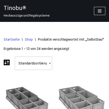
Tinobu®
Zum
Heckauszüge und Regalsysteme
Inhalt
springen
Startseite
\
Shop
\
Produkte verschlagwortet mit „Selbstbau“
Ergebnisse 1 – 12 von 24 werden angezeigt